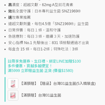
高
濃度：超越文獻，62mg A型前花青素
效
能全面守護：日本專利益生菌 SNZ1969®
速
攻專業推薦
遠超文獻劑量，每包4.5億「SNZ1969®」益生菌
日常保養：每日１條，溫和守護
急速應對：每日３條，連續３天，加速防護
安心指標 No.1 先驗後出：831 項檢驗通過才出貨
每盒含 15 條，每日1-2條；特殊吃法：3條
註冊享免運券、生日禮、綁定LINE加贈$100
多件優惠，買越多越便宜！
滿5999 立即贈益生菌 正貨 (價值$1580)
【滿額贈】【贈品】台灣01益生菌(5入精裝盒)
【滿額贈】台灣01益生菌