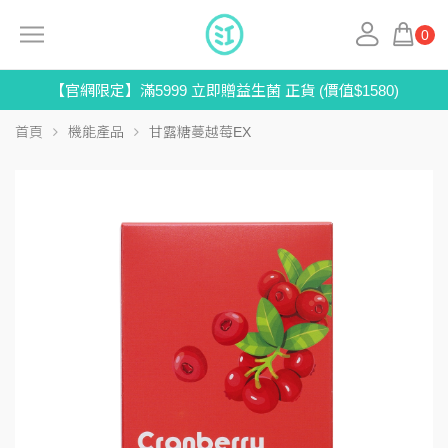
0
【官網限定】滿5999 立即贈益生菌 正貨 (價值$1580)
首頁
機能產品
甘露糖蔓越莓EX