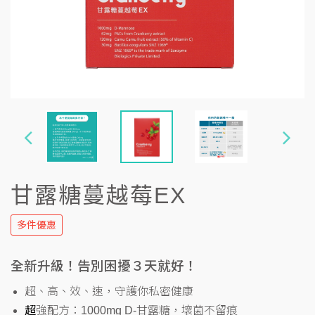
甘露糖蔓越莓EX
多件優惠
全新升級！告別困擾３天就好！
超、高、效、速，守護你私密健康
超
強配方：1000mg D-甘露糖，壞菌不留痕