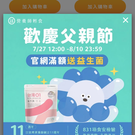
加入購物車
加入購物車
×
NMN酵母賦活膠囊升級
國民速酵錠
版
1,280
980
$
$
多件優惠
多件優惠
加入購物車
加入購物車