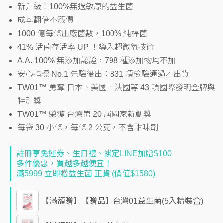
新升級！100%無過敏原的益生菌
成本翻倍不漲價
1000 億每條出廠菌數，100% 純桿菌
41% 活菌存活率 UP ！導入超微氧技術
A.A. 100% 無添加認證，798 種添加物均不加
安心指標 No.1 先驗後出：831 項檢驗通過才出貨
TW01™ 勇奪 日本、美國、法國等 43 項國際發明金牌與
特別獎
TW01™ 榮獲 台灣第 20 屆國家新創獎
每袋 30 小條，每條 2 公克，不含甜味劑
註冊享免運券、生日禮、綁定LINE加贈$100
多件優惠，買越多越便宜！
滿5999 立即贈益生菌 正貨 (價值$1580)
【滿額贈】【贈品】台灣01益生菌(5入精裝盒)