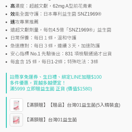
高
濃度：超越文獻，62mg A型前花青素
效
能全面守護：日本專利益生菌 SNZ1969®
速
攻專業推薦
遠超文獻劑量，每包4.5億「SNZ1969®」益生菌
日常保養：每日１條，溫和守護
急速應對：每日３條，連續３天，加速防護
安心指標 No.1 先驗後出：831 項檢驗通過才出貨
每盒含 15 條，每日1-2條；特殊吃法：3條
註冊享免運券、生日禮、綁定LINE加贈$100
多件優惠，買越多越便宜！
滿5999 立即贈益生菌 正貨 (價值$1580)
【滿額贈】【贈品】台灣01益生菌(5入精裝盒)
【滿額贈】台灣01益生菌