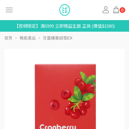
0
【官網限定】滿5999 立即贈益生菌 正貨 (價值$1580)
首頁
機能產品
甘露糖蔓越莓EX