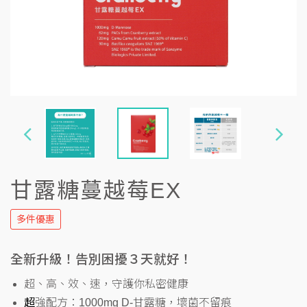
甘露糖蔓越莓EX
多件優惠
全新升級！告別困擾３天就好！
超、高、效、速，守護你私密健康
超
強配方：1000mg D-甘露糖，壞菌不留痕