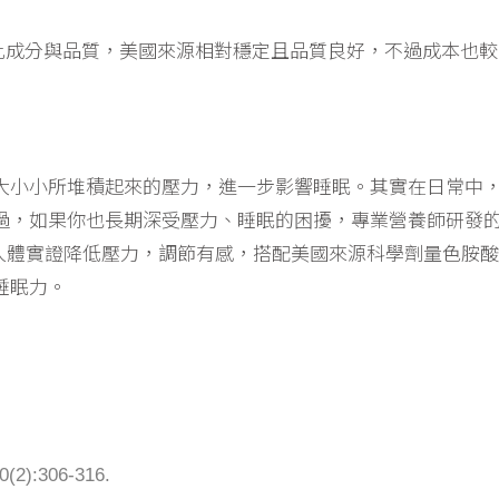
比成分與品質，美國來源相對穩定且品質良好，不過成本也較
大小小所堆積起來的壓力，進一步影響睡眠。其實在日常中
過，如果你也長期深受壓力、睡眠的困擾，專業營養師研發
取具人體實證降低壓力，調節有感，搭配美國來源科學劑量色胺酸 1
睡眠力。
80(2):306-316.