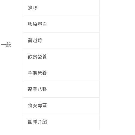
蜂膠
膠原蛋白
蔓越莓
。一般
飲食營養
孕期營養
產業八卦
食安專區
團隊介紹