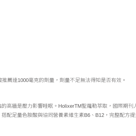
酸推薦達1000毫克的劑量，劑量不足無法得知是否有效。
高牆是壓力影響睡眠。HolixerTM聖羅勒萃取，國際期刊
搭配足量色胺酸與協同營養素維生素B6、B12，完整配方提