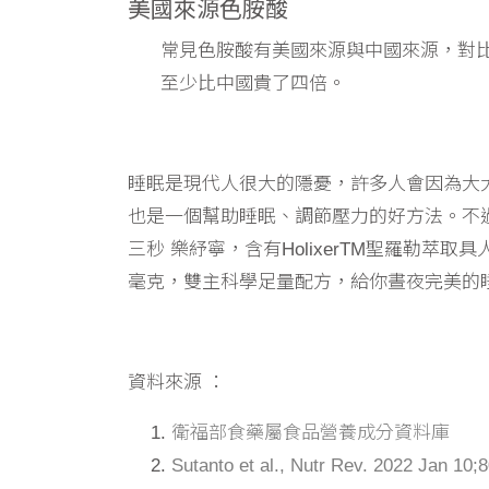
美國來源色胺酸
常見色胺酸有美國來源與中國來源，對
至少比中國貴了四倍。
睡眠是現代人很大的隱憂，許多人會因為大
也是一個幫助睡眠、調節壓力的好方法。不
三秒 樂紓寧，含有HolixerTM聖羅勒萃
毫克，雙主科學足量配方，給你晝夜完美的
資料來源 ：
衛福部食藥屬食品營養成分資料庫
Sutanto et al., Nutr Rev. 2022 Jan 10;