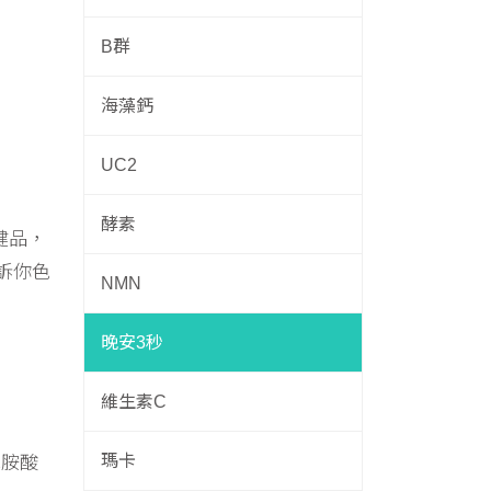
B群
海藻鈣
UC2
酵素
健品，
訴你色
NMN
晚安3秒
維生素C
瑪卡
色胺酸