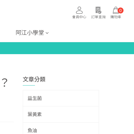
0
會員中心
訂單查詢
購物車
阿江小學堂
文章分類
？
益生菌
葉黃素
魚油