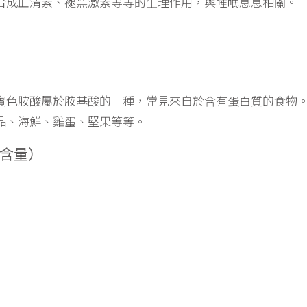
合成血清素、褪黑激素等等的生理作用，與睡眠息息相關。
實色胺酸屬於胺基酸的一種，常見來自於含有蛋白質的食物
品、海鮮、雞蛋、堅果等等。
酸含量）