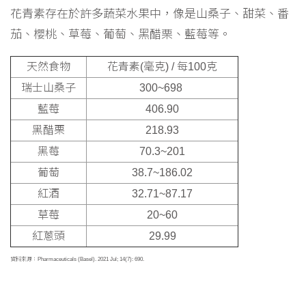
花青素存在於許多蔬菜水果中，像是山桑子、甜菜、番
茄、櫻桃、草莓、葡萄、黑醋栗、藍莓等。
天然食物
花青素(毫克) / 每100克
瑞士山桑子
300~698
藍莓
406.90
黑醋栗
218.93
黑莓
70.3~201
葡萄
38.7~186.02
紅酒
32.71~87.17
草莓
20~60
紅蔥頭
29.99
資料來源：Pharmaceuticals (Basel). 2021 Jul; 14(7): 690.