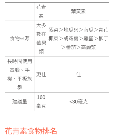
花青
葉黃素
素
大多
菠菜＞地瓜葉＞南瓜＞青花
數在
食物來源
椰菜＞胡蘿蔔＞雞蛋＞柳丁
莓果
＞番茄＞高麗菜
類
長時間使用
電腦、手
更佳
佳
機、平板族
群
160
建議量
<30毫克
毫克
花青素食物排名