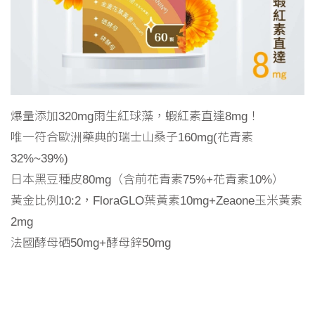
爆量添加320mg雨生紅球藻，蝦紅素直達8mg！
唯一符合歐洲藥典的瑞士山桑子160mg(花青素
32%~39%)
日本黑豆種皮80mg（含前花青素75%+花青素10%）
黃金比例10:2，FloraGLO葉黃素10mg+Zeaone玉米黃素
2mg
法國酵母硒50mg+酵母鋅50mg