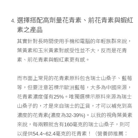
選擇搭配高劑量花青素、前花青素與蝦紅
素之產品
其實針對長時間使用手機和電腦的年輕族群來說，
葉黃素和玉米黃素對感受性並不大，反而是花青
素、前花青素與蝦紅素更有感。
而市面上常見的花青素原料包含瑞士山桑子、藍莓
等，但要注意若標示歐洲藍莓，大多為中國來源，
花青素濃度僅有25%。唯獨選標示原料來源為瑞士
山桑子的，才是來自瑞士的正貨，才可以補充到高
濃度的花青素(濃度為32-39%)。以我的視角葉黃素
來說，每兩顆就含有160毫克的瑞士山桑子，則可
以提供54.4~62.4毫克的花青素！（營養師推薦：