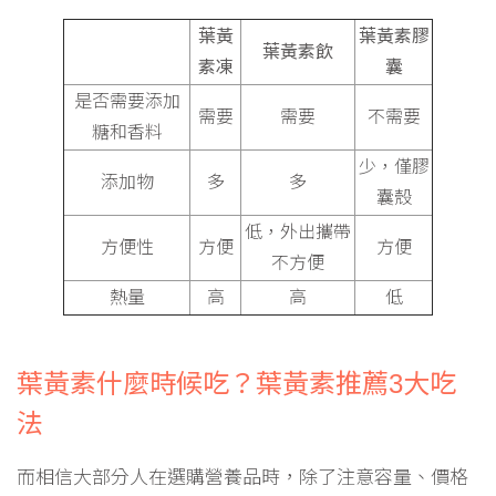
葉黃
葉黃素膠
葉黃素飲
素凍
囊
是否需要添加
需要
需要
不需要
糖和香料
少，僅膠
添加物
多
多
囊殼
低，外出攜帶
方便性
方便
方便
不方便
熱量
高
高
低
葉黃素什麼時候吃？葉黃素推薦3大吃
法
而相信大部分人在選購營養品時，除了注意容量、價格