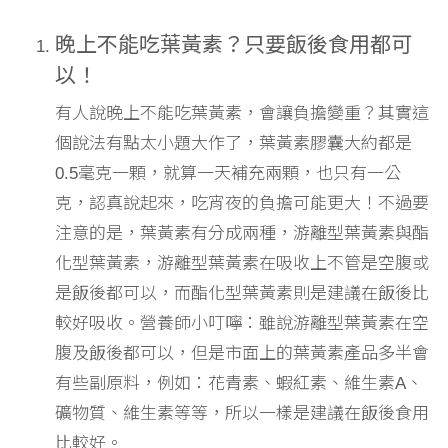
晚上不能吃葉黃素？只要飯後食用都可
以！
有人說晚上不能吃葉黃素，會讓負擔變重？其實這
個說法有點太小題大作了，葉黃素膠囊大約都是
0.5毫克一顆，就算一天補充兩顆，也只有一公
克，認真說起來，吃宵夜的負擔可能更大！不過要
注意的是，葉黃素有分成兩種，游離型葉黃素與酯
化型葉黃素，游離型葉黃素在吸收上不管是空腹或
是飯後都可以，而酯化型葉黃素則是建議在飯後比
較好吸收。營養師小叮嚀：雖說游離型葉黃素在空
腹及飯後都可以，但是市面上的葉黃素產品多半會
有些副原料，例如：花青素、蝦紅素、維生素A、
礦物質、維生素等等，所以一樣是建議在飯後食用
比較好。