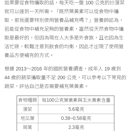
如果要從食物攝取的話，每天吃一盤 100 公克的炒菠菜
就可以達到一天所需。「既然葉黃素可以從食物中攝
取，那我還要特別使用營養品補充嗎？」營養師認為，
若能從食物中補充足夠的營養素，當然從天然食物中攝
取是最好的，但因為現在人大多是外食族，且也因為生
活忙碌，較難注意到飲食的均衡，因此才出現了使用營
養品方便補充的方式。
根據 2013～2016 年的國民營養調查，成年人 19 歲到
44 歲的蔬菜攝取量不足 200 公克，可以參考以下常見的
蔬菜，評估自己是否需要補充葉黃素。
食物種類
每100公克葉黃素與玉米黃素含量
菠菜
5.6毫克
地瓜葉
0.38~0.58毫克
茼蒿
2.3毫克