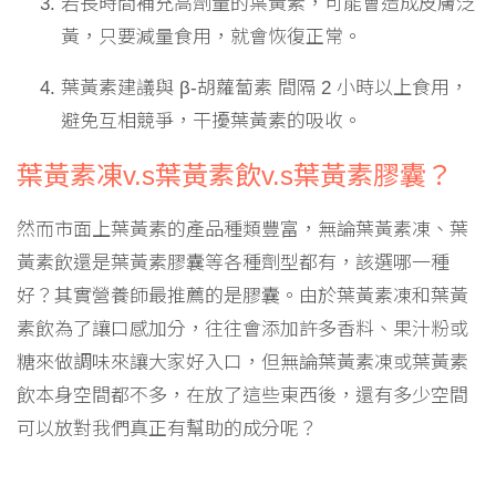
若長時間補充高劑量的葉黃素，可能會造成皮膚泛
黃，只要減量食用，就會恢復正常。
葉黃素建議與 β-胡蘿蔔素 間隔 2 小時以上食用，
避免互相競爭，干擾葉黃素的吸收。
葉黃素凍v.s葉黃素飲v.s葉黃素膠囊？
然而市面上葉黃素的產品種類豐富，無論葉黃素凍、葉
黃素飲還是葉黃素膠囊等各種劑型都有，該選哪一種
好？其實營養師最推薦的是膠囊。由於葉黃素凍和葉黃
素飲為了讓口感加分，往往會添加許多香料、果汁粉或
糖來做調味來讓大家好入口，但無論葉黃素凍或葉黃素
飲本身空間都不多，在放了這些東西後，還有多少空間
可以放對我們真正有幫助的成分呢？