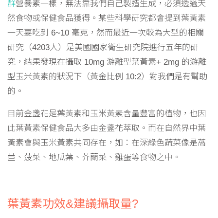
群
營養素一樣，無法靠我們自己製造生成，必須透過天
然食物或保健食品獲得。某些科學研究都會提到葉黃素
一天要吃到 6~10 毫克，然而最近一次較為大型的相關
研究（4203人）是美國國家衛生研究院進行五年的研
究，結果發現在攝取 10mg 游離型葉黃素+ 2mg 的游離
型玉米黃素的狀況下（黃金比例 10:2）對我們是有幫助
的。
目前金盞花是葉黃素和玉米黃素含量豐富的植物，也因
此葉黃素保健食品大多由金盞花萃取。而在自然界中葉
黃素會與玉米黃素共同存在，如：在深綠色蔬菜像是萵
苣、菠菜、地瓜葉、芥蘭菜、雞蛋等食物之中。
葉黃素功效&建議攝取量?