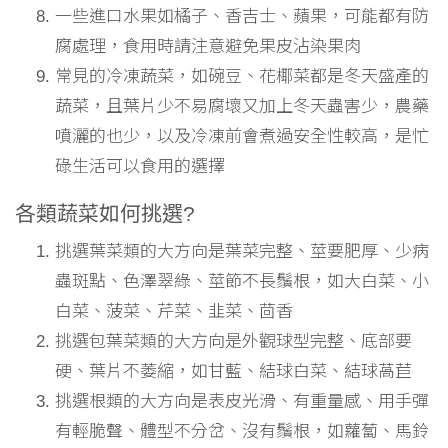
一些進口水果如橘子、香吉士、蘋果，可能都有防
腐處理，食用時請注意避免果皮沾染果肉
常見的冷凍蔬菜，如碗豆、花椰菜都是冬天盛產的
蔬菜，且葉片少不易腐壞又加上冬天蟲害少，農藥
噴灑的也少，以及冷凍前會煮過安全性較高，是忙
碌生活可以食用的選擇
各類蔬菜如何挑選?
挑選葉菜類的大方向是葉菜完整、莖要肥厚、少病
蟲斑點、色澤翠綠、莖節不長鬚根，如大白菜、小
白菜、菠菜、芹菜、韭菜、茴香
挑選包葉菜類的大方向是外觀球型完整、底部要
硬、葉片不萎縮，如甘藍、結球白菜、結球萵苣
挑選根類的大方向是表皮光滑、有重量感、用手彈
有輕脆聲、體型不分岔、沒有鬚根，如蘿蔔、馬鈴