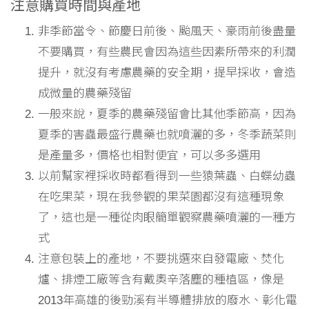
注意購買時間與產地
非季節當令、節慶日前後、颱風天、豪雨前後盡量
不要購買，有些農民會因為這些因素所帶來的利潤
提升，就沒有考慮農藥的安全期，提早採收，會造
成微量的農藥殘留
一般來說，夏季的農藥殘留會比其他季節高，因為
夏季的害蟲最盛行農藥也就噴灑的多，冬季蔬菜則
是產量多，價格也相對便宜，可以多多選用
以前幫家裡採收時都看得到一些猿葉蟲、白蝶幼蟲
在吃果菜，現在我參觀的果菜園都沒有這種現象
了，這也是一種從肉眼簡單觀察農藥噴灑的一種方
式
注意包裝上的產地，不要挑選來自發電廠、焚化
爐、排煙工廠等含有戴奧辛落塵的種植區，像是
2013年高雄的後勁溪有半導體排放的廢水、彰化電