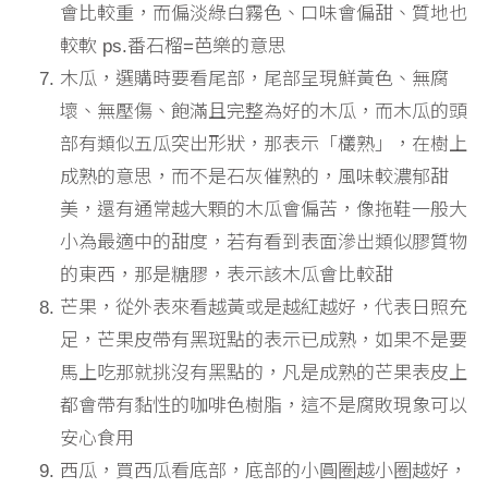
會比較重，而偏淡綠白霧色、口味會偏甜、質地也
較軟 ps.番石榴=芭樂的意思
木瓜，選購時要看尾部，尾部呈現鮮黃色、無腐
壞、無壓傷、飽滿且完整為好的木瓜，而木瓜的頭
部有類似五瓜突出形狀，那表示「欉熟」，在樹上
成熟的意思，而不是石灰催熟的，風味較濃郁甜
美，還有通常越大顆的木瓜會偏苦，像拖鞋一般大
小為最適中的甜度，若有看到表面滲出類似膠質物
的東西，那是糖膠，表示該木瓜會比較甜
芒果，從外表來看越黃或是越紅越好，代表日照充
足，芒果皮帶有黑斑點的表示已成熟，如果不是要
馬上吃那就挑沒有黑點的，凡是成熟的芒果表皮上
都會帶有黏性的咖啡色樹脂，這不是腐敗現象可以
安心食用
西瓜，買西瓜看底部，底部的小圓圈越小圈越好，