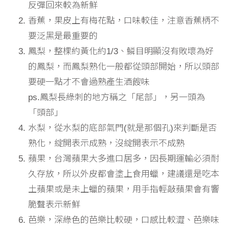
反彈回來較為新鮮
香蕉，果皮上有梅花點，口味較佳，注意香蕉柄不
要泛黑是最重要的
鳳梨，整棵約黃化約1/3、鱗目明顯沒有敗壞為好
的鳳梨，而鳳梨熟化一般都從頭部開始，所以頭部
要硬一點才不會過熟產生酒餿味
ps.鳳梨長綠刺的地方稱之「尾部」，另一頭為
「頭部」
水梨，從水梨的底部氣門(就是那個孔)來判斷是否
熟化，綻開表示成熟，沒綻開表示不成熟
蘋果，台灣蘋果大多進口居多，因長期運輸必須耐
久存放，所以外皮都會塗上食用蠟，建議還是吃本
土蘋果或是未上蠟的蘋果，用手指輕敲蘋果會有響
脆聲表示新鮮
芭樂，深綠色的芭樂比較硬，口感比較澀、芭樂味