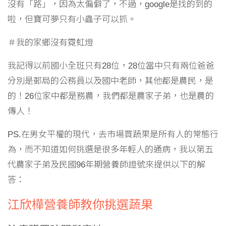
沒有「路」，因為太偏僻了，不過，google是找的到的
啦，但寶可夢只有小蟲子可以抓。
＃我的家鄉沒有霓虹燈
我記得以前國小全班只有28位，28位當中只有兩位爸爸
分別是郵局的公務員以及國中老師，其他都是農民，是
的！26位家中都是務農，我們都是農家子弟，也是農的
傳人！
PS.在男女平權的現代，去市場買蔬果是所有人的常態行
為，而不知道如何挑選是很多年輕人的通病，我以第五
代農家子弟及民國96年期營養師證號來提供以下的解
答：
江欣樺營養師教你挑選蔬果