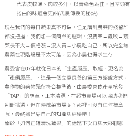
代表皮較薄、肉較多汁，以青綠色為佳，且蒂頭有
捲曲的味道會更甜(瓜農傳授的秘訣)
現在我們的每日蔬果真不可缺，但是講到農藥的殘留誰
都沒把握，我們想一個簡單的邏輯，沒農藥→蟲咬→蔬
菜長不大→價格漲→沒人買→小農吃自己，所以完全無
農藥在現階段是不太可能，因為小農也得求生存。
農委會在07年就從日本的「生產履歷」取經，更名為
「產銷履歷」，這是一個立意良善的第三方認證方式，
農作物的藥物殘留符合標準後，由農委會依產量核發
「TAP」的標章，正本清源，在超市賣場可以協助我們
判斷挑選，但在傳統菜市場呢？那裡可沒有任何標章
哦，最終還是靠自己的知識與經驗吧！
關於「如何正確清洗蔬果」的話題下次再與大夥聊聊