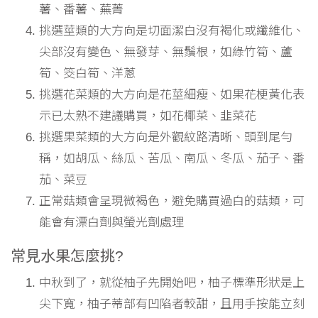
薯、番薯、蕪菁
挑選莖類的大方向是切面潔白沒有褐化或纖維化、
尖部沒有變色、無發芽、無鬚根，如綠竹筍、蘆
筍、筊白筍、洋蔥
挑選花菜類的大方向是花莖細瘦、如果花梗黃化表
示已太熟不建議購買，如花椰菜、韭菜花
挑選果菜類的大方向是外觀紋路清晰、頭到尾勻
稱，如胡瓜、絲瓜、苦瓜、南瓜、冬瓜、茄子、番
茄、菜豆
正常菇類會呈現微褐色，避免購買過白的菇類，可
能會有漂白劑與螢光劑處理
常見水果怎麼挑?
中秋到了，就從柚子先開始吧，柚子標準形狀是上
尖下寬，柚子蒂部有凹陷者較甜，且用手按能立刻