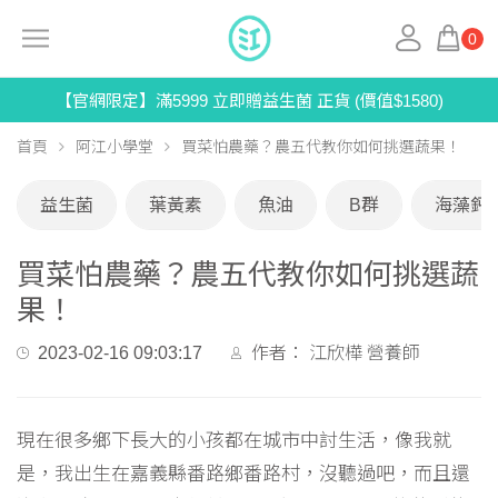
0
【官網限定】滿5999 立即贈益生菌 正貨 (價值$1580)
首頁
阿江小學堂
買菜怕農藥？農五代教你如何挑選蔬果！
益生菌
葉黃素
魚油
B群
海藻鈣
買菜怕農藥？農五代教你如何挑選蔬
果！
2023-02-16 09:03:17
作者：
江欣樺 營養師
現在很多鄉下長大的小孩都在城市中討生活，像我就
是，我出生在嘉義縣番路鄉番路村，沒聽過吧，而且還