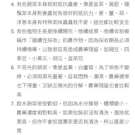
有些蔬菜本身就耐抵抗蟲害，像是韭菜、萵苣、龍
鬚菜本身對害蟲就有很好的抵抗力，蔥、薑、蒜、
洋蔥本身有特殊氣味蟲蟲就不愛，這些都比較安全
有些植物生長是陸續開花、陸續結果、陸續收割被
稱作「連續性採收」的農作物，因為採收期長必須
持續噴藥，以致很容易造成農藥殘留，如碗豆、四
季豆、小黃瓜、胡瓜、韭菜花
不見光的蔬菜，像是韭黃、白蘆筍，為了保色不變
綠，必須用黑布蓋著，容易悶熱、潮濕，農藥通常
也下得重，又缺乏陽光的分解，農藥殘留也會比較
高
脫水蔬菜很受歡迎，但因為水分揮發、體積變小、
農藥濃度相對較高，如果包裝前沒有清洗，風險就
更高，但你不會知道賣家是否有清洗，所以還是少
買