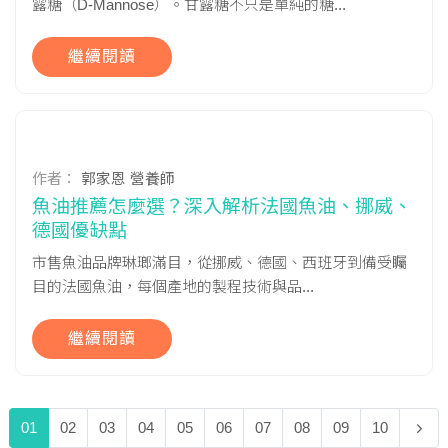
露糖（D-Mannose）。甘露糖不只是單純的糖...
繼續閱讀
作者：
郭家恩 營養師
魚油推薦怎麼選？深入解析法國魚油、挪威、
德國優缺點
市售魚油品牌琳瑯滿目，從挪威、德國、西班牙到備受矚
目的法國魚油，每個產地的製程技術與品...
繼續閱讀
01
02
03
04
05
06
07
08
09
10