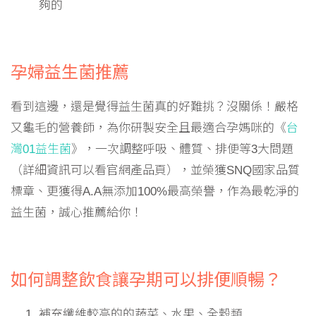
夠的
孕婦益生菌推薦
看到這邊，還是覺得益生菌真的好難挑？沒關係！嚴格
又龜毛的營養師，為你研製安全且最適合孕媽咪的《
台
灣01益生菌
》，一次調整呼吸、體質、排便等3大問題
（詳細資訊可以看官網產品頁），並榮獲SNQ國家品質
標章、更獲得A.A無添加100%最高榮譽，作為最乾淨的
益生菌，誠心推薦給你！
如何調整飲食讓孕期可以排便順暢？
補充纖維較高的的蔬菜、水果、全穀類