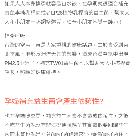
如果大人本身換季就容易包水餃，在孕期就很適合補充
含鼠李糖乳桿菌或者LP28植物乳桿菌的益生菌，幫助大
人和小朋友一起調整體質，給予小朋友基礎守護力！
捍衛呼吸
台灣的空污一直是大家重視的健康話題，由於會受到東
北季風、地形及迴流天氣的影響，造成台灣空氣中出現
PM2.5小分子，補充TW01益生菌可以幫助大人小孩捍衛
呼吸，照顧好健康維持。
孕婦補充益生菌會產生依賴性?
也有孕媽咪會問，補充益生菌會不會造成依賴性，之後
不吃益生菌就沒有辦法排便順暢？其實這個要回歸益生
菌的本質也就是附著(讓好菌跑進來)、種植(讓好菌住下